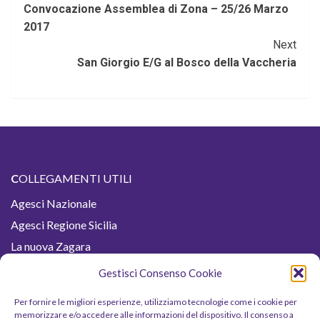
Convocazione Assemblea di Zona – 25/26 Marzo
Reading
2017
Next
San Giorgio E/G al Bosco della Vaccheria
C
OLLEGAMENTI UTILI
Agesci Nazionale
Agesci Regione Sicilia
La nuova Zagara
Buona Caccia
Gestisci Consenso Cookie
Buona Strada
Per fornire le migliori esperienze, utilizziamo tecnologie come i cookie per
Fiordaliso
memorizzare e/o accedere alle informazioni del dispositivo. Il consenso a