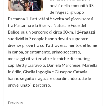
novizi della comunità RS
dell’Agesci gruppo
Partanna 1. L’attività si è svolta nei giorni scorsi
tra Partanna e la Riserva Naturale Foce del
Belice, su un percorso di circa 30km. I 14 ragazzi
suddividi in 7 coppie hanno dovuto superare
diverse prove tra cui l’attraversamento del fiume
in canoa, orientamento, primo soccorso,
messaggi cifrati ed altre tecniche di scouting. I
capi Betty Ciaravolo, Daniela Marchese, Mariella
Inzirillo, Gisella Ingoglia e Giuseppe Catania
hanno seguito i ragazzi e coordinando tutte le
prove lungo il percorso.
Continue
Previous