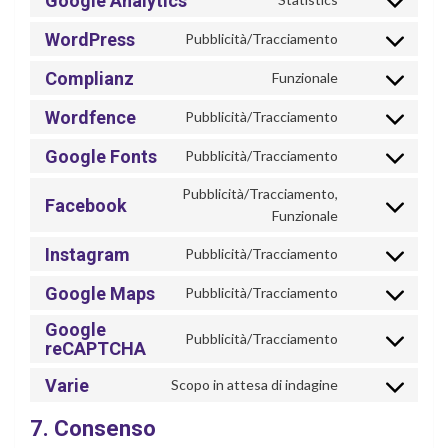
Google Analytics
Consent
service
to
elementor
WordPress
Pubblicità/Tracciamento
Consent
service
to
google-
Complianz
Funzionale
Consent
service
analytics
to
wordpress
Wordfence
Pubblicità/Tracciamento
Consent
service
to
complianz
Google Fonts
Pubblicità/Tracciamento
Consent
service
to
wordfence
Pubblicità/Tracciamento,
Facebook
service
Consent
Funzionale
google-
to
fonts
Instagram
Pubblicità/Tracciamento
service
Consent
facebook
to
Google Maps
Pubblicità/Tracciamento
Consent
service
to
instagram
Google
Pubblicità/Tracciamento
service
Consent
reCAPTCHA
google-
to
Varie
Scopo in attesa di indagine
maps
service
Consent
google-
to
7. Consenso
recaptcha
service