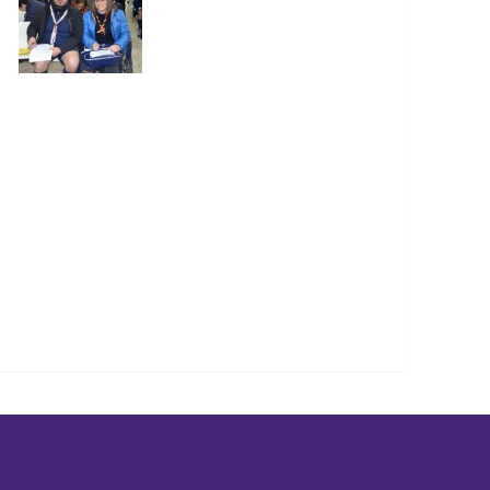
Marsala 2 –
Gibellina 1 e
Trapani 24
Next
Staff di
Zona
e/g del 3
Febbraio
2017