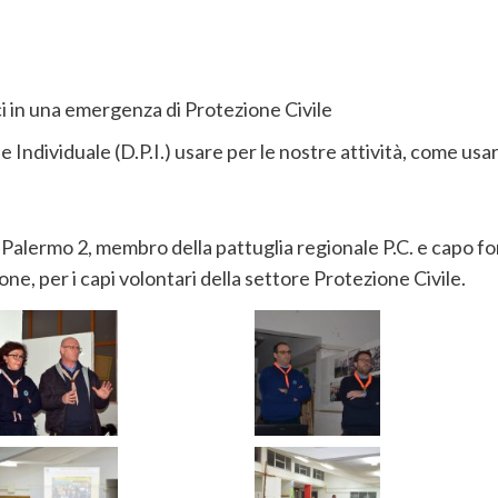
sci in una emergenza di Protezione Civile
e Individuale (D.P.I.) usare per le nostre attività, come usarl
alermo 2, membro della pattuglia regionale P.C. e capo for
ne, per i capi volontari della settore Protezione Civile.