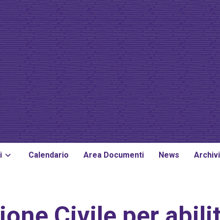
i
Calendario
Area Documenti
News
Archiv
one Civile per abilit