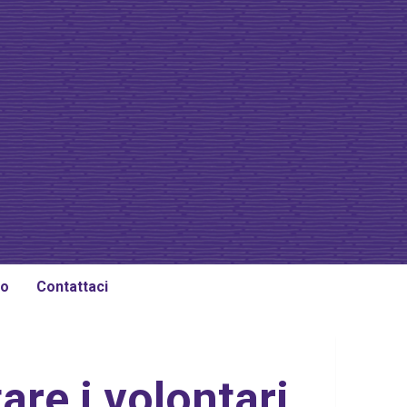
io
Contattaci
are i volontari