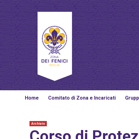
Skip
to
content
Home
Comitato di Zona e Incaricati
Grupp
Archivio
Corso di Protezi