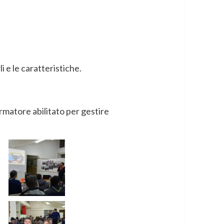
i e le caratteristiche.
matore abilitato per gestire
Continue
Previous
Route di
Reading
Conversione
Trapani 6 –
Paceco 1 –