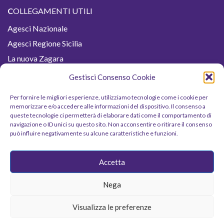
C
OLLEGAMENTI UTILI
Agesci Nazionale
Agesci Regione Sicilia
La nuova Zagara
Buona Caccia
Gestisci Consenso Cookie
Buona Strada
Per fornire le migliori esperienze, utilizziamo tecnologie come i cookie per
Fiordaliso
memorizzare e/o accedere alle informazioni del dispositivo. Il consenso a
queste tecnologie ci permetterà di elaborare dati come il comportamento di
Sicilia Scout
navigazione o ID unici su questo sito. Non acconsentire o ritirare il consenso
Jamboree
può influire negativamente su alcune caratteristiche e funzioni.
Termini e condizioni
Accetta
Cookie Policy (UE)
Nega
Visualizza le preferenze
2023 Agesci © Zona dei Fenici. All rights reserved.
|