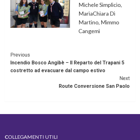
Michele Simplicio,
MariaChiara Di
Martino, Mimmo
Cangemi
Continue
Previous
Incendio Bosco Angibè – Il Reparto del Trapani 5
Reading
costretto ad evacuare dal campo estivo
Next
Route Conversione San Paolo
C
OLLEGAMENTI UTILI