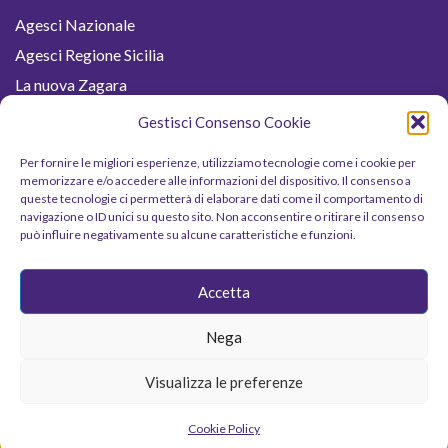
Agesci Nazionale
Agesci Regione Sicilia
La nuova Zagara
Buona Caccia
Gestisci Consenso Cookie
Buona Strada
Per fornire le migliori esperienze, utilizziamo tecnologie come i cookie per
Fiordaliso
memorizzare e/o accedere alle informazioni del dispositivo. Il consenso a
queste tecnologie ci permetterà di elaborare dati come il comportamento di
Sicilia Scout
navigazione o ID unici su questo sito. Non acconsentire o ritirare il consenso
Jamboree
può influire negativamente su alcune caratteristiche e funzioni.
Termini e condizioni
Accetta
Cookie Policy (UE)
Nega
Visualizza le preferenze
2023 Agesci © Zona dei Fenici. All rights reserved.
|
CoverNews
by AF themes.
Cookie Policy